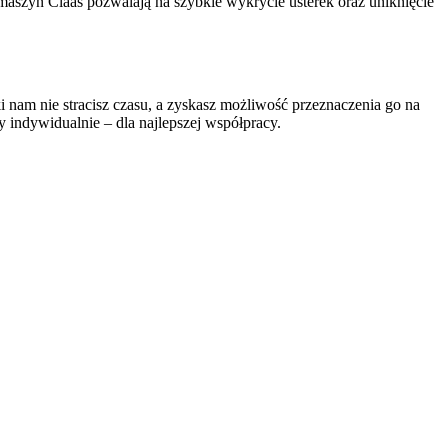
maszyn Claas pozwalają na szybkie wykrycie usterek oraz uniknięcie
 nam nie stracisz czasu, a zyskasz możliwość przeznaczenia go na
y indywidualnie – dla najlepszej współpracy.