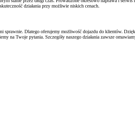
brym stanie przez długi czas. Prowadzone okresowo naprawa i serwis 
kuteczność działania przy możliwie niskich cenach.
ni sprawnie. Dlatego oferujemy możliwość dojazdu do klientów. Dzięki
powiemy na Twoje pytania. Szczegóły naszego działania zawsze omawiam