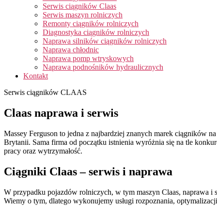
Serwis ciągników Claas
Serwis maszyn rolniczych
Remonty ciągników rolniczych
Diagnostyka ciągników rolniczych
Naprawa silników ciągników rolniczych
Naprawa chłodnic
Naprawa pomp wtryskowych
Naprawa podnośników hydraulicznych
Kontakt
Serwis ciągników CLAAS
Claas naprawa i serwis
Massey Ferguson to jedna z najbardziej znanych marek ciągników na 
Brytanii. Sama firma od początku istnienia wyróżnia się na tle kon
pracy oraz wytrzymałość.
Ciągniki Claas – serwis i naprawa
W przypadku pojazdów rolniczych, w tym maszyn Claas, naprawa i 
Wiemy o tym, dlatego wykonujemy usługi rozpoznania, optymalizacj