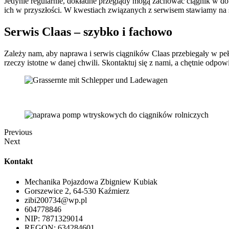
Jedynie regularnie, dokładne przeglądy mogą zachować ciągnik w do
ich w przyszłości. W kwestiach związanych z serwisem stawiamy na s
Serwis Claas – szybko i fachowo
Zależy nam, aby naprawa i serwis ciągników Claas przebiegały w peł
rzeczy istotne w danej chwili. Skontaktuj się z nami, a chętnie od
Previous
Next
Kontakt
Mechanika Pojazdowa Zbigniew Kubiak
Gorszewice 2, 64-530 Kaźmierz
zibi200734@wp.pl
604778846
NIP: 7871329014
REGON: 634284601