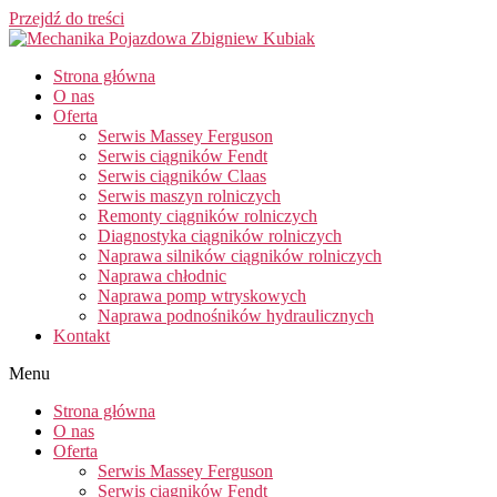
Przejdź do treści
Strona główna
O nas
Oferta
Serwis Massey Ferguson
Serwis ciągników Fendt
Serwis ciągników Claas
Serwis maszyn rolniczych
Remonty ciągników rolniczych
Diagnostyka ciągników rolniczych
Naprawa silników ciągników rolniczych
Naprawa chłodnic
Naprawa pomp wtryskowych
Naprawa podnośników hydraulicznych
Kontakt
Menu
Strona główna
O nas
Oferta
Serwis Massey Ferguson
Serwis ciągników Fendt