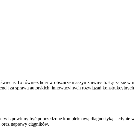
świecie. To również lider w obszarze maszyn żniwnych. Łączą się w ni
kurencji za sprawą autorskich, innowacyjnych rozwiązań konstrukcyjny
serwis powinny być poprzedzone kompleksową diagnostyką. Jedynie wó
i oraz naprawy ciągników.